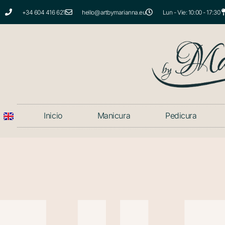
+34 604 416 621
hello@artbymarianna.eu
Lun - Vie: 10:00 - 17:30
Inicio
Manicura
Pedicura