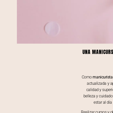
UNA MANICURS
Como
manicurista
actualizada y a
calidad y superi
belleza y cuidado
estar al día
Realizar cursos y o