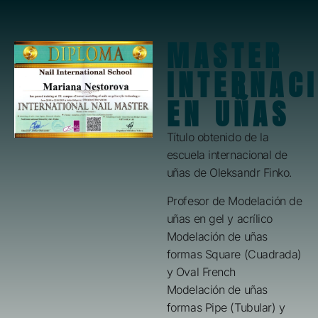
MASTER
INTERNAC
EN UÑAS
Título obtenido de la
escuela internacional de
uñas de Oleksandr Finko.
Profesor de Modelación de
uñas en gel y acrílico
Modelación de uñas
formas Square (Cuadrada)
y Oval French
Modelación de uñas
formas Pipe (Tubular) y