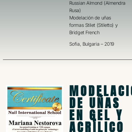
Russian Almond (Almendra
Rusa)
Modelación de uñas
formas Stilet (Stiletto) y
Bridget French
Sofia, Bulgaria – 2019
MODELACI
DE UÑAS
EN GEL Y
ACRÍLICO