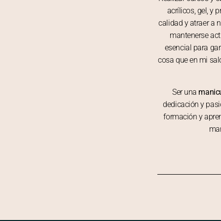
acrílicos, gel, y
calidad y atraer a
mantenerse actu
esencial para gar
cosa que en mi sal
Ser una
manicu
dedicación y pasió
formación y apren
man